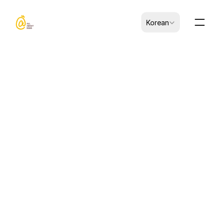
Select Language
Korean
CK-B0101007-00016