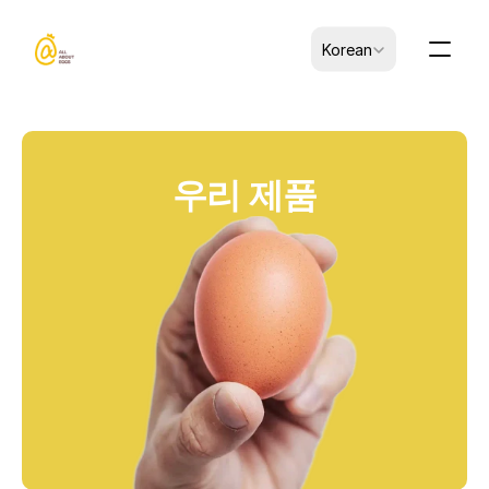
Select Language
Korean
우리 제품