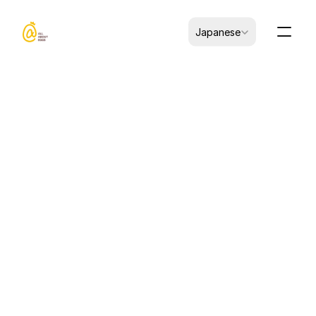
Select Language
Japanese
CK-A0602002-00053