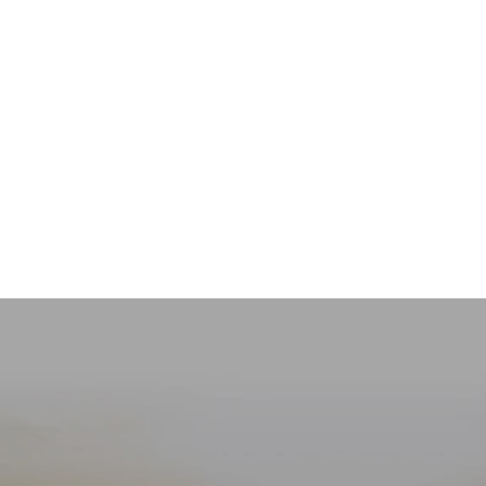
源から大地を育む
環境保全
持続可能性は、原料の段階から始まります。私たちは
穀物の栽培に
有機農業の実践
を取り入れることで、土
壌の健全性を守っています。
当社の環境保全に対する包括的なアプローチは、生態
系への負荷の軽減に役立っています。また、穀物から
製剤化までのプロセスは、消費者にとっても環境にと
ってもやさしいものです。