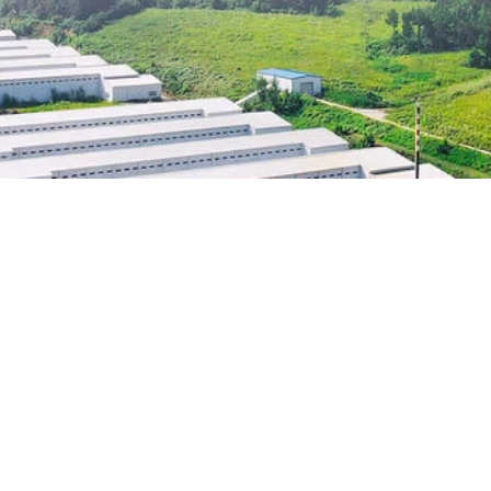
Avec 8 élevages avicoles e
isir ?
garantit un approvisionnem
traçabilité totale. Nous tra
offrant la capacité industri
confiance les plus grandes