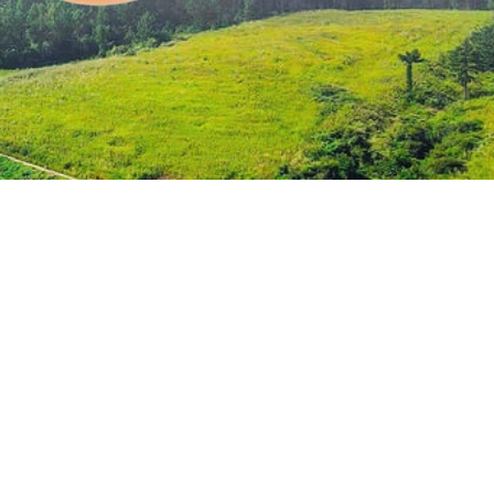
t 10 millions de poules pondeuses, Jinyi Food 
ent stable, une qualité constante et une 
itons plus de 3 milliards d'œufs par an, 
elle et la valeur à long terme auxquelles font 
 marques mondiales de la restauration et de 