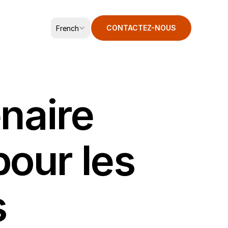
Select Language
CONTACTEZ-NOUS
French
naire 
our les 
s