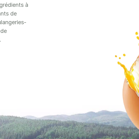
grédients à 
nts de 
ulangeries-
de 
.