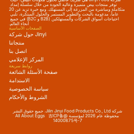
توفر منتجات بيض متميزة وعالية الجودة من خلال سلسلة إمداد 
متكاملة ومباشرة من المزرعة إلى المستهلك. ومع خبرة تزيد عن 20 
عاماً، مدعومة بالبحث والتطوير المستمر والحلول المبتكرة، نلبي 
احتياجات أسواق الشركات والمستهلكين (B2B و B2C) في جميع 
أنحاء العالم.
الصفحات الأساسية
حول شركة Jinyi
منتجاتنا
اتصل بنا
المركز الإعلامي
روابط سريعة
صفحة الأسئلة الشائعة
الاستدامة
سياسة الخصوصية
الشروط والأحكام
شركة Jilin Jinyi Food Products Co., Ltd. جميع حقوق النشر 
محفوظة عام 2026 لمؤسسة @All About Eggs   
吉ICP备
14000875号-7 