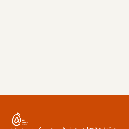
رسالة
احصل على عرض سعر
شركة Jinyi Food هي شريك عالمي لحلول مكونات البيض، حيث 