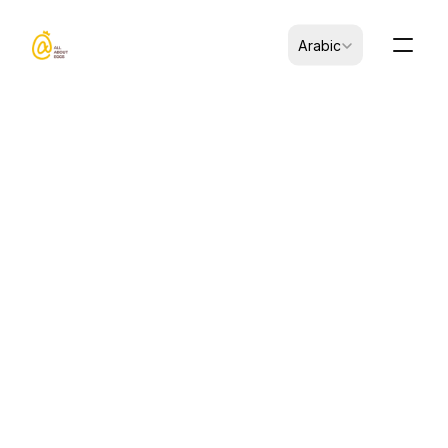
Select Language
Arabic
CK-A0601001-00033