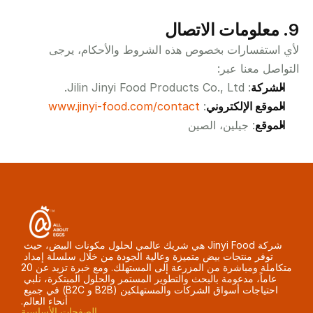
9. معلومات الاتصال
لأي استفسارات بخصوص هذه الشروط والأحكام، يرجى 
التواصل معنا عبر:
الشركة
: Jilin Jinyi Food Products Co., Ltd.
الموقع الإلكتروني
: 
www.jinyi-food.com/contact
الموقع
: جيلين، الصين
شركة Jinyi Food هي شريك عالمي لحلول مكونات البيض، حيث 
توفر منتجات بيض متميزة وعالية الجودة من خلال سلسلة إمداد 
متكاملة ومباشرة من المزرعة إلى المستهلك. ومع خبرة تزيد عن 20 
عاماً، مدعومة بالبحث والتطوير المستمر والحلول المبتكرة، نلبي 
احتياجات أسواق الشركات والمستهلكين (B2B و B2C) في جميع 
أنحاء العالم.
الصفحات الأساسية