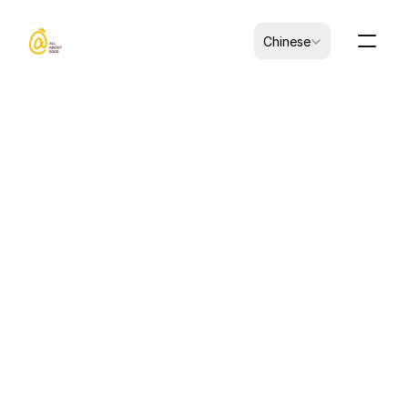
Select Language
Chinese
CK-B0102004-00003