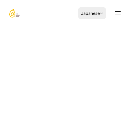
Select Language
Japanese
CK-B0103004-00112