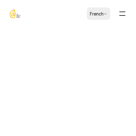
Select Language
French
CK-B0103003-00081