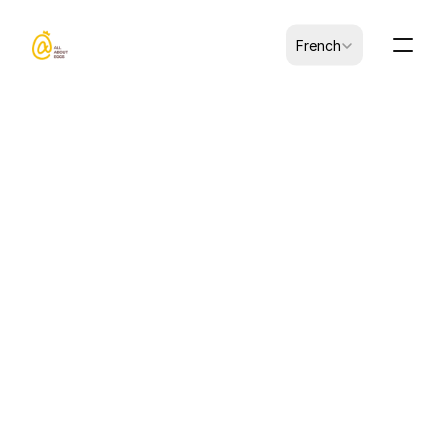
Select Language
French
10 avr. 2026
ARTICLES
Comment les ovoproduits 
transformés redéfinissent 
l'industrie agroalimentaire 
mondiale