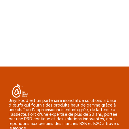
ambiante. Apru00e8s ouverture, il est 
recommandu00e9 de la stocker u00e0 une 
tempu00e9rature infu00e9rieure u00e0 
25u00a0u00b0C en maintenant un faible taux 
d'humiditu00e9, et de l'utiliser sous 30 jours 
pour la majoritu00e9 des pru00e9parations 
industrielles.
Jinyi Food est un partenaire mondial de solutions à base 
d'œufs qui fournit des produits haut de gamme grâce à 
une chaîne d'approvisionnement intégrée, de la ferme à 
l'assiette. Fort d'une expertise de plus de 20 ans, portée 
par une R&D continue et des solutions innovantes, nous 
répondons aux besoins des marchés B2B et B2C à travers 
le monde.