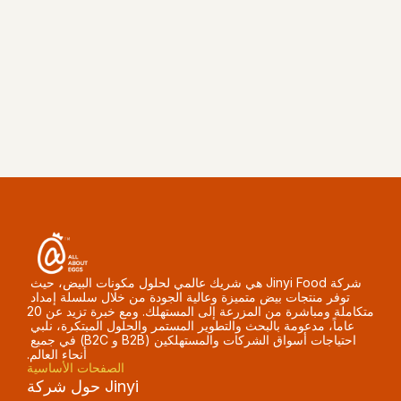
احصل على عرض سعر
شركة Jinyi Food هي شريك عالمي لحلول مكونات البيض، حيث 
توفر منتجات بيض متميزة وعالية الجودة من خلال سلسلة إمداد 
متكاملة ومباشرة من المزرعة إلى المستهلك. ومع خبرة تزيد عن 20 
عاماً، مدعومة بالبحث والتطوير المستمر والحلول المبتكرة، نلبي 
احتياجات أسواق الشركات والمستهلكين (B2B و B2C) في جميع 
أنحاء العالم.
الصفحات الأساسية
حول شركة Jinyi