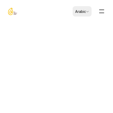
Select Language
Arabic
B0106001-00003