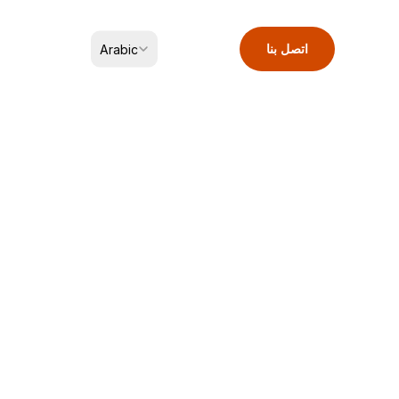
Select Language
اتصل بنا
Arabic
صلصة التارتار
التخزين، وصلاحية الحفظ، والتداول
يُحفظ مبرداً في درجة حرارة أعلى من 0 درجة مئوية؛ مدة الصلاحية 8 أشهر.
التعبئة والتغليف والمواصفات
٢ كجم/كيس؛ ١ كجم/كيس
وصف المنتج