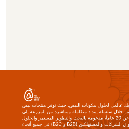
شركة Jinyi Food هي شريك عالمي لحلول مكونات البيض، حيث توفر منتجات بيض 
متميزة وعالية الجودة من خلال سلسلة إمداد متكاملة ومباشرة من المزرعة إلى 
المستهلك. ومع خبرة تزيد عن 20 عاماً، مدعومة بالبحث والتطوير المستمر والحلول 
المبتكرة، نلبي احتياجات أسواق الشركات والمستهلكين (B2B و B2C) في جميع أنحاء 