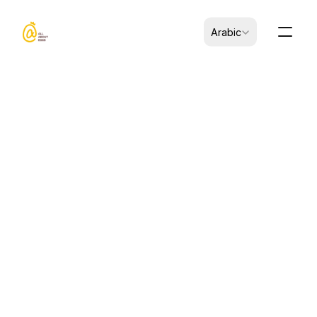
Select Language
Arabic
CK-B0101007-00016