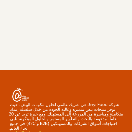
احصل على عرض سعر
شركة Jinyi Food هي شريك عالمي لحلول مكونات البيض، حيث 
توفر منتجات بيض متميزة وعالية الجودة من خلال سلسلة إمداد 
متكاملة ومباشرة من المزرعة إلى المستهلك. ومع خبرة تزيد عن 20 
عاماً، مدعومة بالبحث والتطوير المستمر والحلول المبتكرة، نلبي 
احتياجات أسواق الشركات والمستهلكين (B2B و B2C) في جميع 
أنحاء العالم.