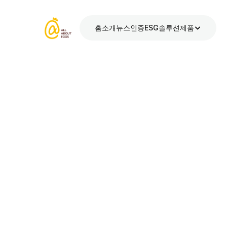
홈
소개
뉴스
인증
ESG
솔루션
제품
2025. 12. 15.
기사
식품 제조를 위
작성자: Zhang Wei, Jinyi Food 