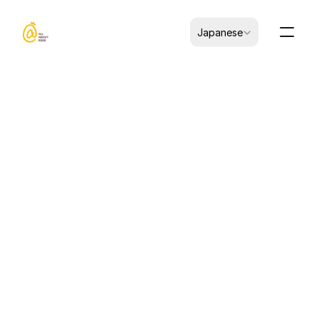
Select Language
Japanese
2026/05/15
インサイト
常温保存できるラーメン卵
がフードサービス事業をど
う後押しするか
常温保存可能な味付け玉子は、常温で最長6ヶ月間
安全に保存できるように加工された調理済みの味
付けタマゴ（味玉）です。コールドチェーン（低
温物流）におけるロジスティクスが不要になるほ