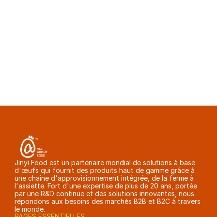
Comment les acheteurs coréens peuvent-ils 
demander des échantillons ou un devis ?
Les acheteurs coréens peuvent consulter notre 
gamme complète de produits ou contacter 
directement l'équipe de Jinyi Foods via notre 
page de contact
 pour demander des échantillons 
et des devis.
Jinyi Food est un partenaire mondial de solutions à base 
d'œufs qui fournit des produits haut de gamme grâce à 
une chaîne d'approvisionnement intégrée, de la ferme à 
l'assiette. Fort d'une expertise de plus de 20 ans, portée 
par une R&D continue et des solutions innovantes, nous 
répondons aux besoins des marchés B2B et B2C à travers 
le monde.
PAGES ESSENTIELLES