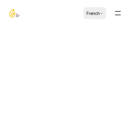
Select Language
French
20 juil. 2025
ACTUALITÉS
Jinyi Foods présente sa 
gamme complète de 
solutions à base d'œufs au 
salon Seoul Food & Hotel
Jinyi Foods est un fabricant de produits d'œufs 
qui fournit des omelettes surgelées, des œufs 
pour ramen, des œufs liquides et de la poudre 