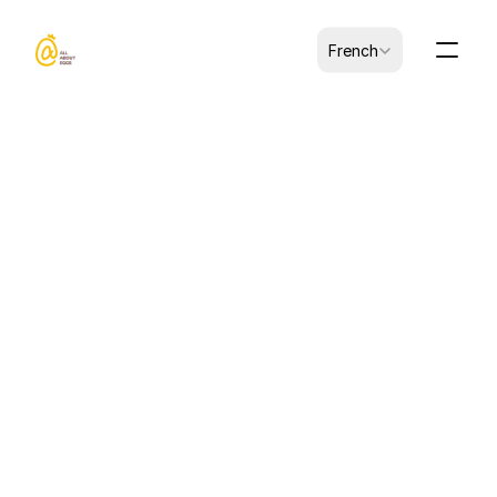
Select Language
French
30 oct. 2025
ACTUALITÉS
Jinyi Food fait ses débuts à 
l'Anuga 2025 et pénètre le 
marché européen
Cologne, Allemagne — 4–8 octobre 2025