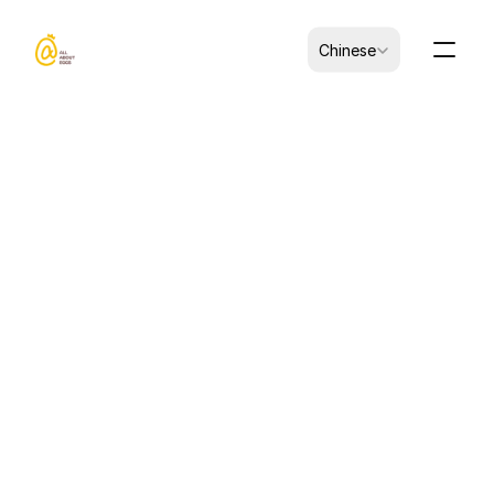
Select Language
Chinese
CK-B0107001-00012