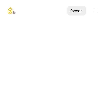
Select Language
Korean
2025. 10. 30.
뉴스
Jinyi Food, Anuga 2025에 
데뷔하며 유럽 시장 진출
독일 쾰른 — 2025년 10월 4일–8일