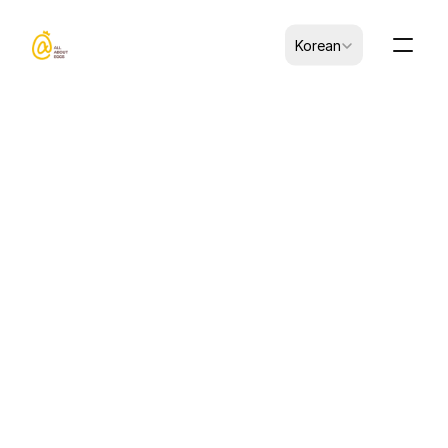
Select Language
Korean
CK-B0102002-00034